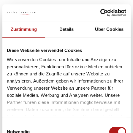
Zustimmung
Details
Über Cookies
Diese Webseite verwendet Cookies
Wir verwenden Cookies, um Inhalte und Anzeigen zu
personalisieren, Funktionen für soziale Medien anbieten
zu können und die Zugriffe auf unsere Website zu
analysieren. Außerdem geben wir Informationen zu Ihrer
Verwendung unserer Website an unsere Partner für
soziale Medien, Werbung und Analysen weiter. Unsere
Chronifizierung und Schonhaltung
Partner führen diese Informationen möglicherweise mit
weiteren Daten zusammen, die Sie ihnen bereitgestellt
Bleibt eine Plantarfasziitis unbehandelt, besteht
haben oder die sie im Rahmen Ihrer Nutzung der Dienste
das Risiko, dass sich die Beschwerden
gesammelt haben.
Einwilligungsauswahl
chronifizieren. Viele Patientinnen und Patienten
Notwendig
entwickeln unbewusst eine Schonhaltung,