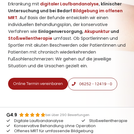
Erkrankung mit
digitaler Laufbandanalyse
, klinischer
Untersuchung und bei Bedarf
Bildgebung im offenen
MRT
. Auf Basis der Befunde entwickeln wir einen
individuellen Behandlungsplan, der konservative
Verfahren wie
Einlagenversorgung,
Akupunktur
und
Stoßwellentherapie
umfasst. Ob Sportlerinnen und
Sportler mit akuten Beschwerden oder Patientinnen und
Patienten mit chronisch wiederkehrenden
Fußsohlenschmerzen: Wir gehen auf die jeweilige
Situation und die Ursachen gezielt ein.
Online Termin vereinbaren
06252 - 12419 - 0
4.9
bei über 290 Bewertungen
Digitale Laufbandanalyse
Stoßwellentherapie
Konservative Behandlung ohne Operation
Offenes MRT für umfassende Bildgebung