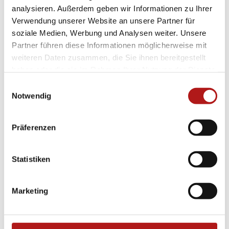
analysieren. Außerdem geben wir Informationen zu Ihrer
Verwendung unserer Website an unsere Partner für
soziale Medien, Werbung und Analysen weiter. Unsere
Philipp Wolf
Partner führen diese Informationen möglicherweise mit
Facharzt für Orthopädie
weiteren Daten zusammen, die Sie ihnen bereitgestellt
Chirotherapie
Sportmedizin
haben oder die sie im Rahmen Ihrer Nutzung der Dienste
gesammelt haben.
Einwilligungsauswahl
Notwendig
Präferenzen
Statistiken
Marketing
Weitere Erfahrungsberichte lesen