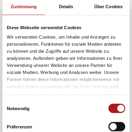
Zustimmung
Details
Über Cookies
Diese Webseite verwendet Cookies
Wir verwenden Cookies, um Inhalte und Anzeigen zu
Kontaktformular
personalisieren, Funktionen für soziale Medien anbieten
zu können und die Zugriffe auf unsere Website zu
analysieren. Außerdem geben wir Informationen zu Ihrer
Nutzen Sie unser Kontaktformular für
Terminvereinbarungen, Rezeptanfragen,
Verwendung unserer Website an unsere Partner für
Feedback oder allgemeine Fragen zu unserer
soziale Medien, Werbung und Analysen weiter. Unsere
Praxis. Unser Praxis-Team bearbeitet Ihr
Partner führen diese Informationen möglicherweise mit
Anliegen zeitnah und meldet sich
weiteren Daten zusammen, die Sie ihnen bereitgestellt
schnellstmöglich bei Ihnen zurück.
haben oder die sie im Rahmen Ihrer Nutzung der Dienste
gesammelt haben.
Einwilligungsauswahl
Versicherungsstatus*
Notwendig
Betreff*
Präferenzen