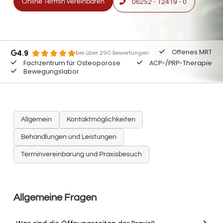
Online Termin vereinbaren
06252 - 12419 - 0
Offenes MRT
4.9
bei über 290 Bewertungen
Fachzentrum für Osteoporose
ACP-/PRP-Therapie
Bewegungslabor
Allgemein
Kontaktmöglichkeiten
Behandlungen und Leistungen
Terminvereinbarung und Praxisbesuch
Allgemeine Fragen