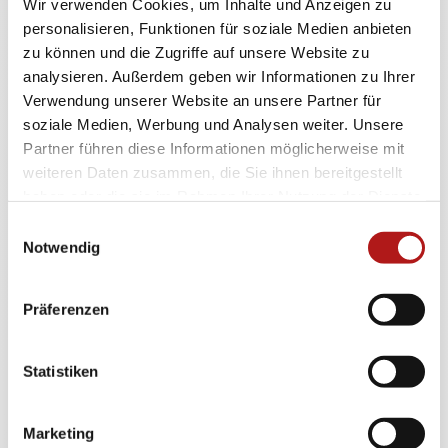
Wir verwenden Cookies, um Inhalte und Anzeigen zu
06252 - 12419 - 0
personalisieren, Funktionen für soziale Medien anbieten
Fax
06252 - 12419 - 19
zu können und die Zugriffe auf unsere Website zu
Mail
analysieren. Außerdem geben wir Informationen zu Ihrer
info@orthozentrum-bergstrasse.de
Verwendung unserer Website an unsere Partner für
soziale Medien, Werbung und Analysen weiter. Unsere
Partner führen diese Informationen möglicherweise mit
weiteren Daten zusammen, die Sie ihnen bereitgestellt
haben oder die sie im Rahmen Ihrer Nutzung der Dienste
Öffnungszeiten
gesammelt haben.
Montag bis Donnerstag
08:00 bis 20:00 Uhr
Einwilligungsauswahl
Notwendig
Freitag
08:00 bis 18:00 Uhr
Präferenzen
Telefonisch erreichbar:
Montag bis Freitag: 08:00 bis 18:00 Uhr
Statistiken
Marketing