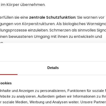
e im Körper übernehmen.
füllen sie eine
zentrale Schutzfunktion
: Sie warnen vor
ungen von Körperstrukturen. Als biologisches Warnsignal
lungsprozesse einzuleiten. Schmerzen als sinnvolles Sig
m einen bewussteren Umgang mit ihnen zu entwickeln und
n.
Somatische und v
Details
tionen
Unterschiede in
et zwischen akuten und
Eine weitere wichtige 
Cookies
Schmerzes: somatisch 
nhalte und Anzeigen zu personalisieren, Funktionen für soziale
Website zu analysieren. Außerdem geben wir Informationen zu I
 auslösendes Ereignis,
Viszerale Schmerzen
r soziale Medien, Werbung und Analysen weiter. Unsere Partner