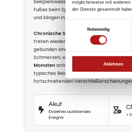
beispielsweise eine Schnittverletzung ode
möglicherweise mit weiteren
Fußes beim Sport. Sie haben eine unmitte
der Dienste gesammelt habe
und klingen in der Regel nach Abheilung d
Einwilligungsauswahl
Notwendig
Chronische Schmerzen
hingegen bestehe
treten wiederholt auf, ohne dass sie an ein
gebunden sind. Medizinisch spricht man v
Schmerzen, wenn sie über einen Zeitraum
Ablehnen
Monaten
anhalten – kontinuierlich oder w
typisches Beispiel sind anhaltende Gelen
fortschreitenden Verschleißerscheinunge
Akut
C
Einzelnes auslösendes
> 
Ereignis