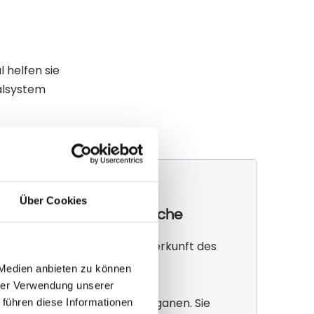
 helfen sie
nalsystem
iszerale Schmerzen:
Über Cookies
 Wahrnehmung und Ursache
Differenzierung betrifft die Herkunft des
oder viszeral.
 Medien anbieten zu können
hrer Verwendung unserer
entstehen in den inneren Organen. Sie
 führen diese Informationen