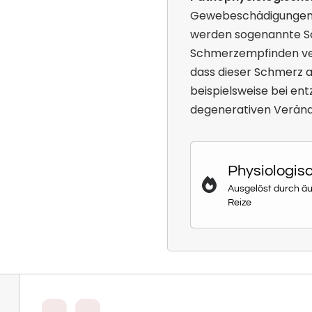
Gewebeschädigungen o
werden sogenannte Sc
Schmerzempfinden vers
dass dieser Schmerz a
beispielsweise bei en
degenerativen Veränd
Physio­logis
Ausgelöst durch ä
Reize