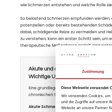
wie Schmerzen entstehen und welche Rolle si
So belastend Schmerzen empfunden werden, er
potenziellen oder bereits bestehenden Schädig
dabei, schädigende Reize zu vermeiden und Hei
zu verstehen, kann ein erster Schritt sein, u
therapeutische Maßnahmen gezielt einzusetze
Akute und chronische Schmerzen:
Zustimmung
Wichtige Unterschiede und Defini
Eine grundlegende Einteilung unterscheid
Diese Webseite verwendet 
chronischen Schmerzen.
Wir verwenden Cookies, um I
und die Zugriffe auf unsere 
Akute Schmerzen
entstehen durch ein klar
Website an unsere Partner fü