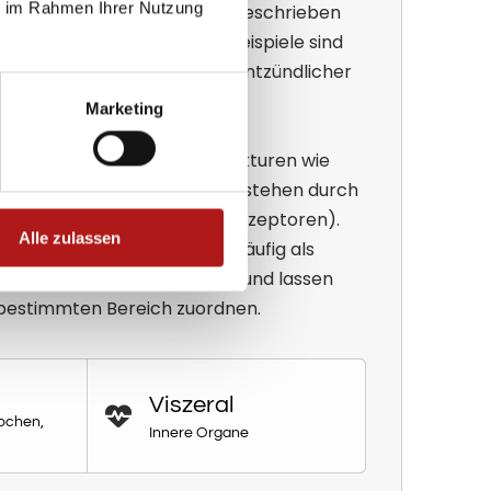
ie im Rahmen Ihrer Nutzung
mpf, drückend oder ziehend beschrieben
 schwer exakt lokalisieren. Beispiele sind
 Beschwerden im Rahmen entzündlicher
ne.
Marketing
en
hingegen gehen von Strukturen wie
n oder Gelenken aus. Sie entstehen durch
ter Schmerzrezeptoren (Nozizeptoren).
Alle zulassen
rvenleitbahnen werden sie häufig als
er brennend wahrgenommen und lassen
 bestimmten Bereich zuordnen.
Viszeral
ochen,
Innere Organe