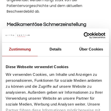
angewendet werden hängt stark von der
Patientenvorgeschichte und dem aktuellen
Beschwerdebild ab.
Medikamentöse Schmerzeinstellung
Für die medikamentöse (analgetische)
Schmerzeinstellung ist eine genaue Erhebung der
bisherigen Medikation und Dosierungen zwingend
Zustimmung
Details
Über Cookies
erforderlich. Kommt es unter der Therapie zu einer
zufriedenstellenden Einstellung der Schmerzen oder
bestehen weiterhin Schmerzen oder Nebenwirkungen?
Diese Webseite verwendet Cookies
Änderungen in der Schmerzmedikation sollten nur in
Absprache mit dem behandelnden Arzt durchgeführt
Wir verwenden Cookies, um Inhalte und Anzeigen zu
werden.
personalisieren, Funktionen für soziale Medien anbieten
zu können und die Zugriffe auf unsere Website zu
analysieren. Außerdem geben wir Informationen zu Ihrer
Therapiekontrollen
Verwendung unserer Website an unsere Partner für
Im Verlauf sollten regelmäßige Therapiekontrollen zur
soziale Medien, Werbung und Analysen weiter. Unsere
Dosisanpassung und zur Vermeidung einer Abhängigkeit
Partner führen diese Informationen möglicherweise mit