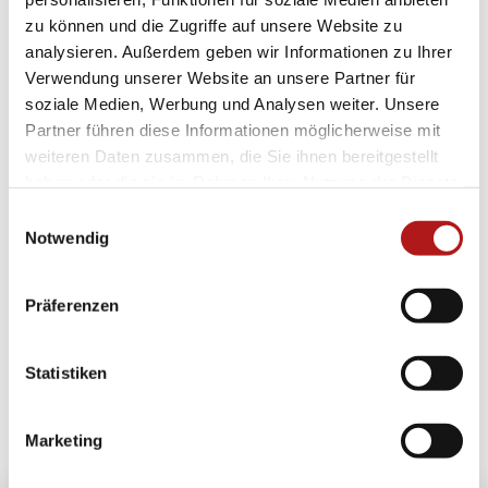
zu können und die Zugriffe auf unsere Website zu
01. Juli 2026
analysieren. Außerdem geben wir Informationen zu Ihrer
Verstärkung im Ärzteteam: Dr. med. Sabine Wiemers ist
Verwendung unserer Website an unsere Partner für
neu im Orthozentrum Bergstraße
soziale Medien, Werbung und Analysen weiter. Unsere
Partner führen diese Informationen möglicherweise mit
weiteren Daten zusammen, die Sie ihnen bereitgestellt
07. April 2026
haben oder die sie im Rahmen Ihrer Nutzung der Dienste
Jetzt auch über Doctolib buchbar
gesammelt haben.
Einwilligungsauswahl
Notwendig
15. Oktober 2025
Hinter den Kulissen: Findet uns auf Social Media
Präferenzen
15. August 2025
Statistiken
prp-spezialist.de wird Teil von orthozentrum-
bergstraße.de
Marketing