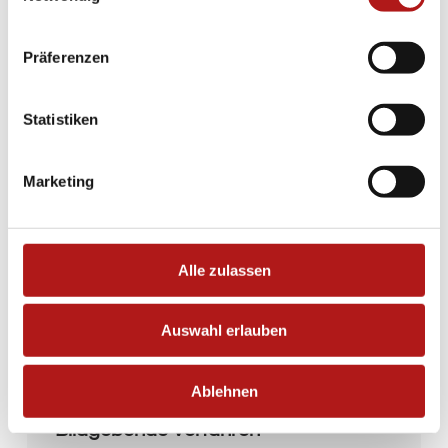
Vorerkrankungen.
Präferenzen
Anschließend erfolgt eine gründliche
körperliche Untersuchung, um Fehlstellungen im
Hüftgelenk, der Beinachse, sowie die
Statistiken
Beweglichkeit im Seitenvergleich einzuschätzen.
Bei der körperlichen Untersuchung wird vor
allem auf die Körperhaltung, die Gelenkstellung
Marketing
der Hüfte in Ruhe und den Gang geachtet.
Während der Untersuchung können die
Beschwerden bei der Ausführung von typischen
Bewegungen provoziert und anschließend eine
Alle zulassen
Verdachtsdiagnose gestellt werden.
Auswahl erlauben
Ablehnen
Bildgebende Verfahren