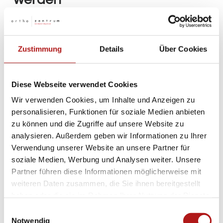
Kommt es bei Betroffenen zu den oben genannten
Symptomen, sollte ein Arzt aufgesucht werden, um
Zustimmung
Details
Über Cookies
herauszufinden, ob es sich bei der Erkrankung um eine
Hüftarthrose handelt. Wichtige Teile der medizinischen
Diagnose der Hüftarthrose sind:
Diese Webseite verwendet Cookies
Anamnese
Wir verwenden Cookies, um Inhalte und Anzeigen zu
Körperliche Untersuchung (Neutral-Null-Methode)
personalisieren, Funktionen für soziale Medien anbieten
zu können und die Zugriffe auf unsere Website zu
Bildgebende Verfahren (
Röntgen
,
analysieren. Außerdem geben wir Informationen zu Ihrer
Magnetresonanztomographie (MRT),
offenes MRT
)
Verwendung unserer Website an unsere Partner für
soziale Medien, Werbung und Analysen weiter. Unsere
Partner führen diese Informationen möglicherweise mit
Diagnosestellung
weiteren Daten zusammen, die Sie ihnen bereitgestellt
haben oder die sie im Rahmen Ihrer Nutzung der Dienste
Zur richtigen Diagnosestellung gehört eine
gesammelt haben.
ausführliche Befragung (Anamnese) im Hinblick
Einwilligungsauswahl
Notwendig
auf die Krankheitsgeschichte und