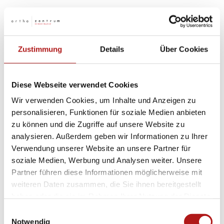
Die Therapie erfolgt aufgrund seiner guten Prognose in
der Regel konservativ. Nur beim Versagen dieser
Therapiemaßnahmen ist eine Operation angezeigt. Es
Zustimmung
Details
Über Cookies
gibt eine Reihe von Therapiemaßnahmen die im
Folgenden vorgestellt werden:
Diese Webseite verwendet Cookies
Wir verwenden Cookies, um Inhalte und Anzeigen zu
personalisieren, Funktionen für soziale Medien anbieten
zu können und die Zugriffe auf unsere Website zu
analysieren. Außerdem geben wir Informationen zu Ihrer
Verwendung unserer Website an unsere Partner für
soziale Medien, Werbung und Analysen weiter. Unsere
Partner führen diese Informationen möglicherweise mit
weiteren Daten zusammen, die Sie ihnen bereitgestellt
haben oder die sie im Rahmen Ihrer Nutzung der Dienste
gesammelt haben.
Einwilligungsauswahl
Notwendig