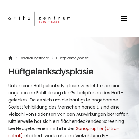
Startseite
Behandlungsfelder
Hüft­gelenks­dys­pla­sie
Hüft­gelenks­dys­pla­sie
Unter einer Hüftgelenks­dysplasie versteht man eine
angeborene Fehlbildung der Gelenk­pfanne des Hüft­
gelenkes. Da es sich um die häufigste angeborene
Skelett­fehl­bildung des Menschen handelt, sind eine
Vielzahl von Patienten von den Auswirkungen betroffen.
Mittlerweile hat sich ein flächen­deckendes Screening
bei Neu­geborenen mithilfe der
Sonographie (Ultra­
schall)
etabliert, wodurch eine Vielzahl von Er­