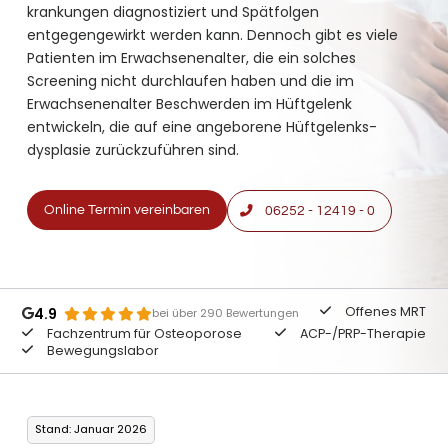
krankungen diagnostiziert und Spät­folgen
entgegengewirkt werden kann. Dennoch gibt es viele
Patienten im Erwachsenen­alter, die ein solches
Screening nicht durchlaufen haben und die im
Erwachsenen­alter Beschwerden im Hüft­gelenk
entwickeln, die auf eine angeborene Hüft­gelenks­
dysplasie zurückzuführen sind.
Online Termin vereinbaren
06252 - 12419 - 0
Offenes MRT
4.9
bei über 290 Bewertungen
Fachzentrum für Osteoporose
ACP-/PRP-Therapie
Bewegungslabor
Stand: Januar 2026