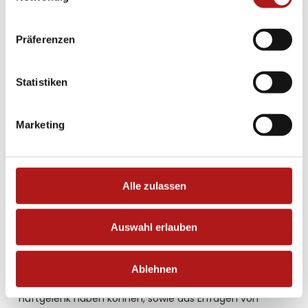
Präferenzen
Statistiken
Erste Anzeichen
Marketing
Der erste Schritt in der Diagnosefindung ist stets die
Anamnese. Bei der Hüftgelenksdysplasie spielt die
Familienanamnese aufgrund des familiär gehäuften
Alle zulassen
Auftretens eine Rolle. Wichtig bei erwachsenen
Patienten ist das Erfragen, ob in der Kindheit eine
Hüftgelenksdysplasie diagnostiziert und therapiert
Auswahl erlauben
wurde z.B. durch spezielle Wickeltechniken im
Säuglingsalter oder durch eine Spreizhose. Ein weiterer
Fokus der Anamnese sind die aktuellen Beschwerden
Ablehnen
und Begleiterkrankungen, die einen Einfluss auf das
Hüftgelenk haben können, sowie das Erfragen von