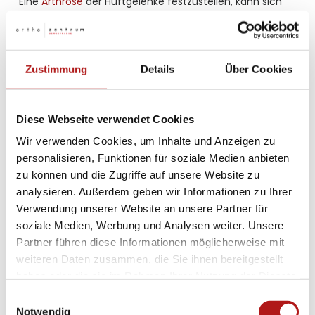
Eine
Arthrose
der Hüftgelenke festzustellen, kann sich
gerade im Anfangsstadium als schwierig erweisen,
wenn die Patienten noch wenige Symptome
wahrnehmen. Bildgebende Verfahren wie eine
Röntgenaufnahme
oder eine Palpation, also eine
Zustimmung
Details
Über Cookies
Abtastung und Bewegung der Hüfte sind in diesem
Stadium noch unauffällig. Wenn ein Patient dagegen
einen Unfall hatte, bei dem Oberschenkel oder Hüfte
Diese Webseite verwendet Cookies
betroffen sind, wird meistens auch eine
Wir verwenden Cookies, um Inhalte und Anzeigen zu
Magnetresonanztomographie (MRT) , kurz MRT
personalisieren, Funktionen für soziale Medien anbieten
angewendet.
zu können und die Zugriffe auf unsere Website zu
analysieren. Außerdem geben wir Informationen zu Ihrer
Verwendung unserer Website an unsere Partner für
soziale Medien, Werbung und Analysen weiter. Unsere
Partner führen diese Informationen möglicherweise mit
weiteren Daten zusammen, die Sie ihnen bereitgestellt
haben oder die sie im Rahmen Ihrer Nutzung der Dienste
gesammelt haben.
Einwilligungsauswahl
Notwendig