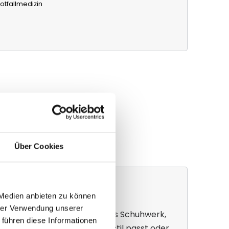
otfallmedizin
ere
Über Cookies
Schuhwerk und Laufstil
 Medien anbieten zu können
hrer Verwendung unserer
tehen oft durch ungeeignetes Schuhwerk,
 führen diese Informationen
icht zum individuellen Laufstil passt oder