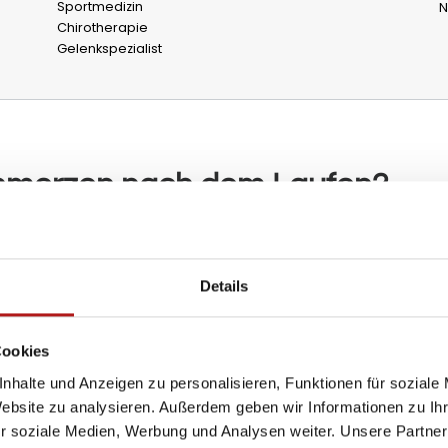
Sportmedizin
N
Chirotherapie
Gelenkspezialist
hmerzen nach dem Laufen?
es eine Vielzahl möglicher Ursachen. Häufig wirken mehr
Details
Cookies
ndung und
Fehlbelastungen: 
nhalte und Anzeigen zu personalisieren, Funktionen für soziale
Website zu analysieren. Außerdem geben wir Informationen zu I
Fehlbelastungen ents
r soziale Medien, Werbung und Analysen weiter. Unsere Partner
bei dem die Dämpfung n