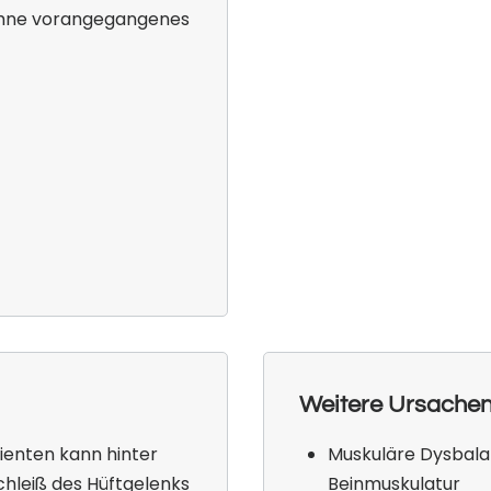
ohne vorangegangenes
Weitere Ursachen
tienten kann hinter
Muskuläre Dysbala
hleiß des Hüftgelenks
Beinmuskulatur