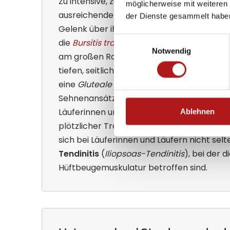
Zu intensive, zu häufige oder zu lange Lauf
möglicherweise mit weiteren
ausreichende Regeneration belasten Musk
der Dienste gesammelt habe
Gelenk über ihre Belastungsgrenze hinaus. 
Einwilligungsauswahl
die
Bursitis trochanterica
, eine Entzündun
Notwendig
am großen Rollhügel (Trochanter major), d
tiefen, seitlichen Hüftschmerz bemerkba
eine
Gluteale Tendinopathie
entstehen, be
Sehnenansätze der Gesäßmuskulatur gereiz
Läuferinnen und Läufern mit asymmetrisch
Ablehnen
plötzlicher Trainingsintensivierung. Im Bere
sich bei Läuferinnen und Läufern nicht sel
Tendinitis
(
Iliopsoas-Tendinitis
), bei der 
Hüftbeugemuskulatur betroffen sind.