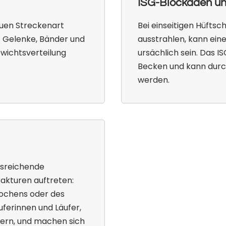
ISG-Blockaden und
uen Streckenart
Bei einseitigen Hüftsc
g. Gelenke, Bänder und
ausstrahlen, kann ein
wichtsverteilung
ursächlich sein. Das I
Becken und kann durch 
werden.
usreichende
akturen auftreten:
nochens oder des
uferinnen und Läufer,
igern, und machen sich