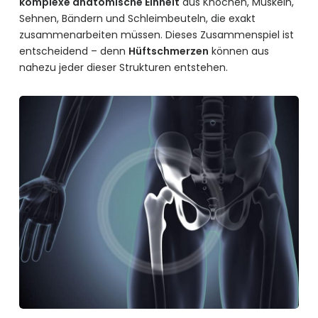
komplexe anatomische Einheit
aus Knochen, Muskeln,
Sehnen, Bändern und Schleimbeuteln, die exakt
zusammenarbeiten müssen. Dieses Zusammenspiel ist
entscheidend – denn
Hüftschmerzen
können aus
nahezu jeder dieser Strukturen entstehen.