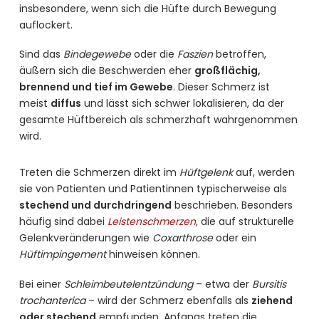
insbesondere, wenn sich die Hüfte durch Bewegung
auflockert.
Sind das
Bindegewebe
oder die
Faszien
betroffen,
äußern sich die Beschwerden eher
großflächig,
brennend und tief im Gewebe
. Dieser Schmerz ist
meist
diffus
und lässt sich schwer lokalisieren, da der
gesamte Hüftbereich als schmerzhaft wahrgenommen
wird.
Treten die Schmerzen direkt im
Hüftgelenk
auf, werden
sie von Patienten und Patientinnen typischerweise als
stechend und durchdringend
beschrieben. Besonders
häufig sind dabei
Leistenschmerzen
, die auf strukturelle
Gelenkveränderungen wie
Coxarthrose
oder ein
Hüftimpingement
hinweisen können.
Bei einer
Schleimbeutelentzündung
– etwa der
Bursitis
trochanterica
– wird der Schmerz ebenfalls als
ziehend
oder stechend
empfunden. Anfangs treten die