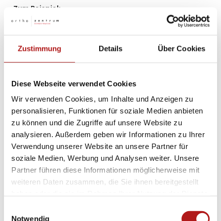
Zum Beispiel:
Schmerzt die Hüfte nur unter starker körperlicher
Belastung, etwa beim Joggen – und wenn ja, bereits
währenddessen oder erst danach? Liegen
Zustimmung
Details
Über Cookies
Ruheschmerzen
, etwa nachts, vor? Gibt es
morgendliche
Anlaufschmerzen
, die sich nach einigen
Minuten Bewegung bessern? Oder nehmen die
Diese Webseite verwendet Cookies
Beschwerden im Laufe des Tages kontinuierlich zu? Für
eine präzise Diagnose ist es hilfreich, wenn Patienten
Wir verwenden Cookies, um Inhalte und Anzeigen zu
und Patientinnen ihre Beobachtungen vor dem
personalisieren, Funktionen für soziale Medien anbieten
Arztgespräch bewusst dokumentieren.
zu können und die Zugriffe auf unsere Website zu
analysieren. Außerdem geben wir Informationen zu Ihrer
Im weiteren Verlauf der Untersuchung kommen je nach
Verwendung unserer Website an unsere Partner für
Verdachtsdiagnose
moderne bildgebende Verfahren
soziale Medien, Werbung und Analysen weiter. Unsere
zum Einsatz – darunter
Röntgen
,
Sonographie
Partner führen diese Informationen möglicherweise mit
(Ultraschall)
,
die
Magnetresonanztomographie
weiteren Daten zusammen, die Sie ihnen bereitgestellt
(MRT)
sowie bei Bedarf eine
Lauf- und
haben oder die sie im Rahmen Ihrer Nutzung der Dienste
Bewegungsanalyse
. Diese diagnostischen Instrumente
gesammelt haben.
Einwilligungsauswahl
ermöglichen es, strukturelle Veränderungen,
Notwendig