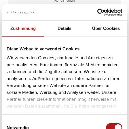
Notfallmedizin
Zustimmung
Details
Über Cookies
Symptome
Welche Symptome treten bei
Diese Webseite verwendet Cookies
einer Kniearthrose auf?
Wir verwenden Cookies, um Inhalte und Anzeigen zu
personalisieren, Funktionen für soziale Medien anbieten
Nicht jeder Schmerz im Kniegelenk ist direkt mit einer
zu können und die Zugriffe auf unsere Website zu
Kniearthrose verbunden. So können beispielsweise
analysieren. Außerdem geben wir Informationen zu Ihrer
altersbedingt, mit nachlassender Funktionalität des
Verwendung unserer Website an unsere Partner für
Kniegelenks, Beschwerden auftreten, ohne dass eine
soziale Medien, Werbung und Analysen weiter. Unsere
krankhafte Kniearthrose die Ursache ist. Bestimmte
Partner führen diese Informationen möglicherweise mit
Symptome können allerdings ein Warnzeichen sein.
weiteren Daten zusammen, die Sie ihnen bereitgestellt
Letztendlich liefert nur die Bildgebung durch MRT oder
haben oder die sie im Rahmen Ihrer Nutzung der Dienste
Röntgen Aufschluss über ein Vorliegen der Erkrankung.
gesammelt haben.
Einwilligungsauswahl
Notwendig