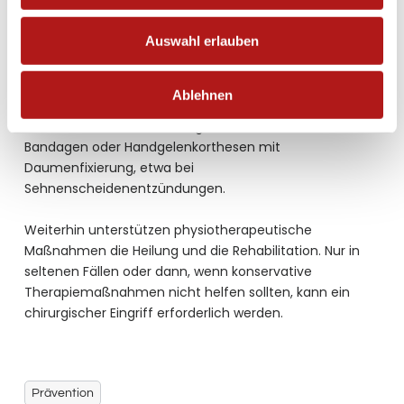
schnell Abhilfe schaffen.
Auswahl erlauben
Bei
Sehnenscheidenentzündungen
kann eine Injektion
mit einem entzündungshemmenden Medikament in
die betroffene Stelle die Schmerzen lindern. Es kann
Ablehnen
notwendig sein, das Handgelenk ruhig zu stellen, um es
zu entlasten und die Heilung zu fördern. Dazu dienen
Bandagen oder Handgelenkorthesen mit
Daumenfixierung, etwa bei
Sehnenscheidenentzündungen.
Weiterhin unterstützen physiotherapeutische
Maßnahmen die Heilung und die Rehabilitation. Nur in
seltenen Fällen oder dann, wenn konservative
Therapiemaßnahmen nicht helfen sollten, kann ein
chirurgischer Eingriff erforderlich werden.
Prävention